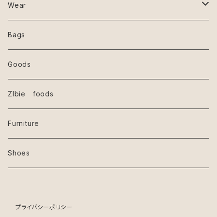
Wear
SHIRT
Bags
Goods
ZIbie foods
Furniture
Shoes
プライバシーポリシー