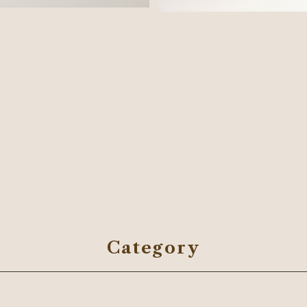
Category